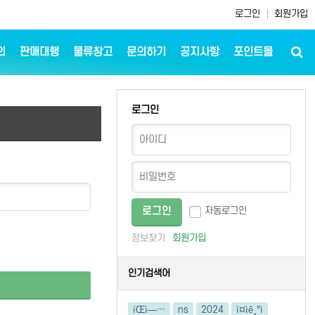
로그인
회원가입
의
판매대행
물류창고
문의하기
공지사항
포인트몰
로그인
자동로그인
정보찾기
회원가입
인기검색어
íŒì—…
ns
2024
ì¤ìê¸°ì