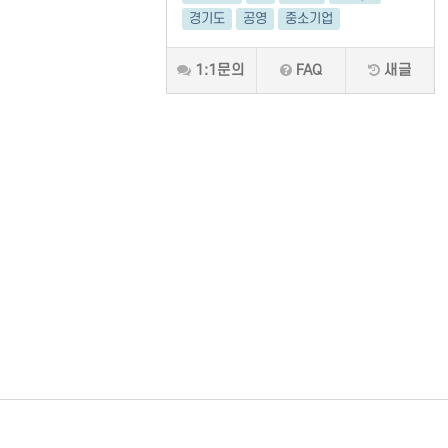
경기도
공영
중소기업
1:1문의
FAQ
새글