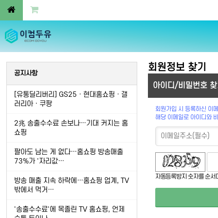
회원정보 찾기
공지사항
아이디/비밀번호 찾
[유통딜리버리] GS25ㆍ현대홈쇼핑ㆍ갤
러리아ㆍ쿠팡
회원가입 시 등록하신 이메
해당 이메일로 아이디와 
2兆 송출수수료 손보나…기대 커지는 홈
쇼핑
팔아도 남는 게 없다…홈쇼핑 방송매출
73%가 '자리값…
숫자음성듣기
새로고침
자동등록방지 숫자를 순서
방송 매출 지속 하락에…홈쇼핑 업계, TV
밖에서 먹거…
'송출수수료'에 목졸린 TV 홈쇼핑, 언제