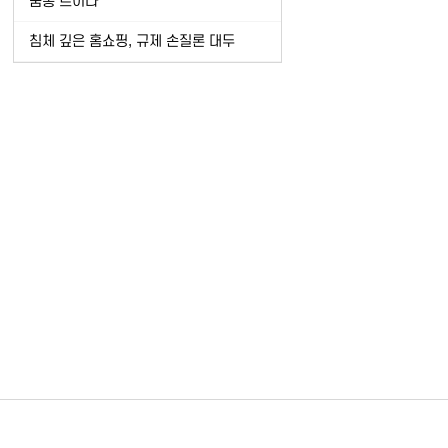
숨통 트이나
침체 깊은 홈쇼핑, 규제 손질론 대두